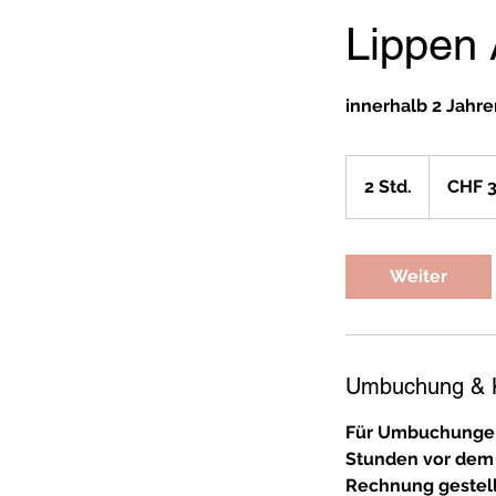
Lippen 
innerhalb 2 Jahr
350
Schweizer
2 Std.
2
CHF 
Franken
S
t
d
Weiter
.
Umbuchung & 
Für Umbuchungen 
Stunden vor dem
Rechnung gestell