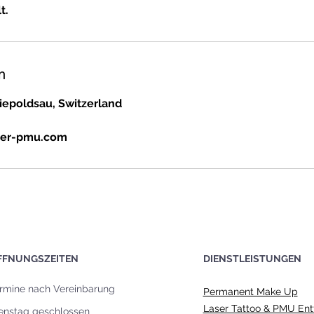
t.
n
Diepoldsau, Switzerland
ger-pmu.com
FFNUNGSZEITEN
DIENSTLEISTUNGEN
rmine nach Vereinbarung
Permanent Make Up
Laser Tattoo & PMU Ent
enstag geschlossen