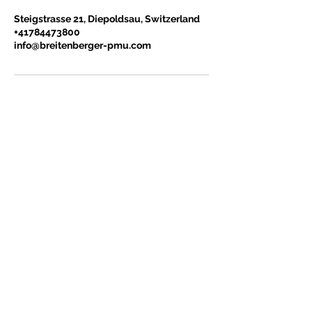
Steigstrasse 21, Diepoldsau, Switzerland
+41784473800
info@breitenberger-pmu.com
KONTAKT
Tel.
+41 78 447 38 00
info@breitenberger-pmu.com
Steigstrasse 21, 9444 Diepoldsau
ÖFFNUNGSZEITEN
Termine nach Vereinbarung
Dienstag geschlossen
MEHR
FAQ
Impressum
Datenschutz