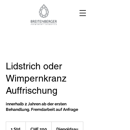
Lidstrich oder
Wimpernkranz
Auffrischung
innerhalb 2 Jahren ab der ersten
Behandlung. Fremdarbeit auf Anfrage
200
Schweizer
1 Std.
1
CHF 200
Diepoldsau
Franken